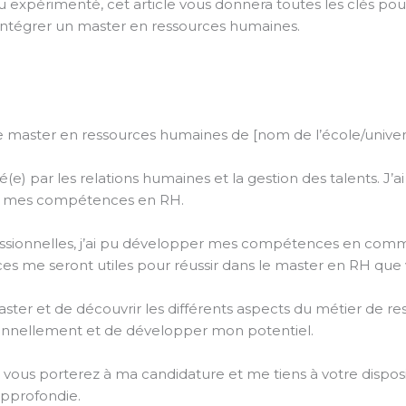
u expérimenté, cet article vous donnera toutes les clés pou
 intégrer un master en ressources humaines.
 master en ressources humaines de [nom de l’école/univers
(e) par les relations humaines et la gestion des talents. J
er mes compétences en RH.
sionnelles, j’ai pu développer mes compétences en commun
s me seront utiles pour réussir dans le master en RH que
 master et de découvrir les différents aspects du métier de 
onnellement et de développer mon potentiel.
 vous porterez à ma candidature et me tiens à votre disposi
approfondie.