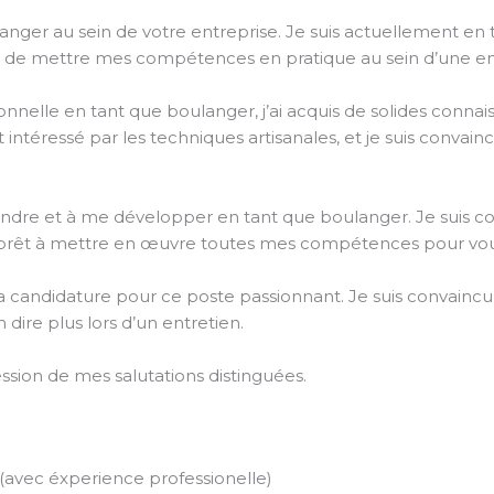
langer au sein de votre entreprise. Je suis actuellement e
’idée de mettre mes compétences en pratique au sein d’une en
onnelle en tant que boulanger, j’ai acquis de solides conn
t intéressé par les techniques artisanales, et je suis convain
rendre et à me développer en tant que boulanger. Je suis 
uis prêt à mettre en œuvre toutes mes compétences pour vous 
 candidature pour ce poste passionnant. Je suis convaincu
n dire plus lors d’un entretien.
ssion de mes salutations distinguées.
(avec éxperience professionelle)